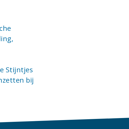
sche
ing,
 Stijntjes
nzetten bij