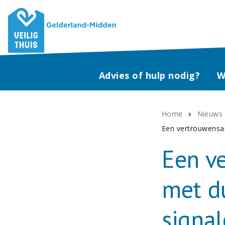
Advies of hulp nodig?
W
Home
Nieuws
Een vertrouwensar
Een v
met d
signa