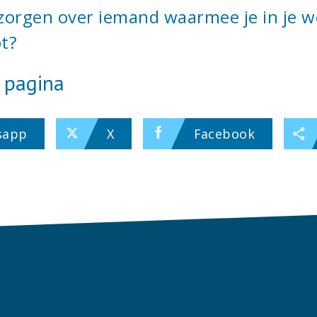
 zorgen over iemand waarmee je in je w
t?
 pagina
sapp
X
Facebook